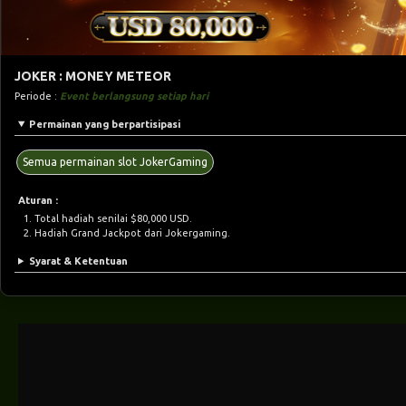
JOKER : MONEY METEOR
Periode :
Event berlangsung setiap hari
Permainan yang berpartisipasi
Semua permainan slot JokerGaming
Aturan :
Total hadiah senilai $80,000 USD.
Hadiah Grand Jackpot dari Jokergaming.
Syarat & Ketentuan