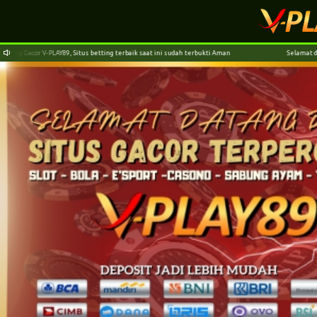
AY89, Situs betting terbaik saat ini sudah terbukti Aman
Selamat datang di Situs pali