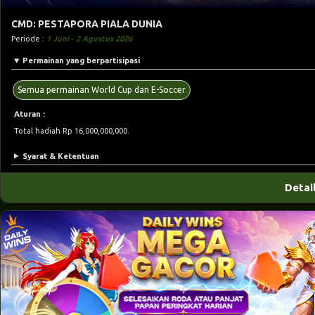
CMD: PESTAPORA PIALA DUNIA
Periode :
1 Juni - 2 Agustus 2026
Permainan yang berpartisipasi
Semua permainan World Cup dan E-Soccer
Aturan :
Total hadiah Rp 16,000,000,000.
Syarat & Ketentuan
Detai