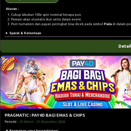
Aturan :
Cukup lakukan 100x spin nominal berapa pun.
Pemain akan otomatis ikut serta dalam event.
Poin turnamen dan papan peringkat bisa dicek pada simbol
Piala
di dalam pe
Syarat & Ketentuan
Detai
PRAGMATIC : PAY4D BAGI EMAS & CHIPS
Periode :
25 Maret - 31 Desember 2026
Permainan yang berpartisipasi